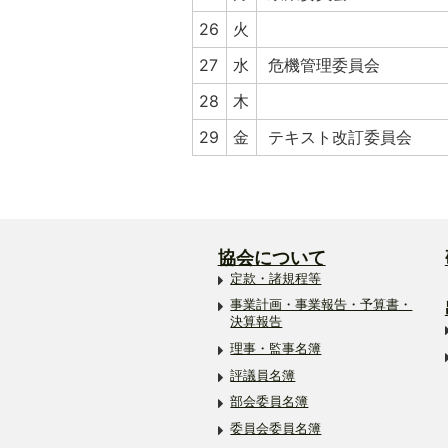
26
火
27
水
危機管理委員会
28
木
29
金
テキスト改訂委員会
協会について
定款・諸規程等
事業計画・事業報告・予算書・
決算報告
理事・監事名簿
評議員名簿
部会委員名簿
委員会委員名簿