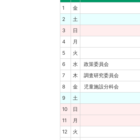
1
金
2
土
3
日
4
月
5
火
6
水
政策委員会
7
木
調査研究委員会
8
金
児童施設分科会
9
土
10
日
11
月
12
火