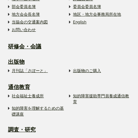
部会委員名簿
委員会委員名簿
地方会会長名簿
地区・地方会事務局所在地
当協会の交通案内図
English
お問い合わせ
研修会・会議
出版物
月刊誌「さぽーと」
出版物のご購入
通信教育
社会福祉士養成所
知的障害援助専門員養成通信教
育
知的障害を理解するための基
礎講座
調査・研究