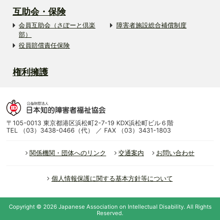
互助会・保険
会員互助会（さぽーと倶楽
障害者施設総合補償制度
部）
役員賠償責任保険
権利擁護
〒105-0013 東京都港区浜松町2-7-19 KDX浜松町ビル６階
TEL （03）3438-0466（代） ／ FAX （03）3431-1803
関係機関・団体へのリンク
交通案内
お問い合わせ
個人情報保護に関する基本方針等について
Copyright ©
2026
Japanese Association on Intellectual Disability.
All Rights
Reserved.