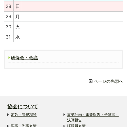
28
日
29
月
30
火
31
水
研修会・会議
ページの先頭へ
協会について
定款・諸規程等
事業計画・事業報告・予算書・
決算報告
理事・監事名簿
評議員名簿