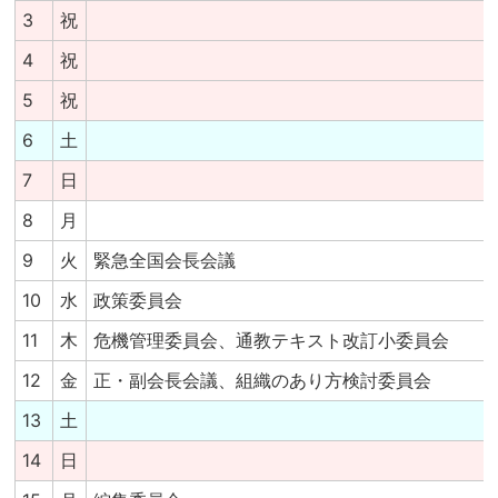
3
祝
4
祝
5
祝
6
土
7
日
8
月
9
火
緊急全国会長会議
10
水
政策委員会
11
木
危機管理委員会、通教テキスト改訂小委員会
12
金
正・副会長会議、組織のあり方検討委員会
13
土
14
日