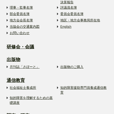
決算報告
理事・監事名簿
評議員名簿
部会委員名簿
委員会委員名簿
地方会会長名簿
地区・地方会事務局所在地
当協会の交通案内図
English
お問い合わせ
研修会・会議
出版物
月刊誌「さぽーと」
出版物のご購入
通信教育
社会福祉士養成所
知的障害援助専門員養成通信教
育
知的障害を理解するための基
礎講座