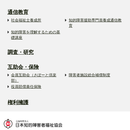
通信教育
社会福祉士養成所
知的障害援助専門員養成通信教
育
知的障害を理解するための基
礎講座
調査・研究
互助会・保険
会員互助会（さぽーと倶楽
障害者施設総合補償制度
部）
役員賠償責任保険
権利擁護