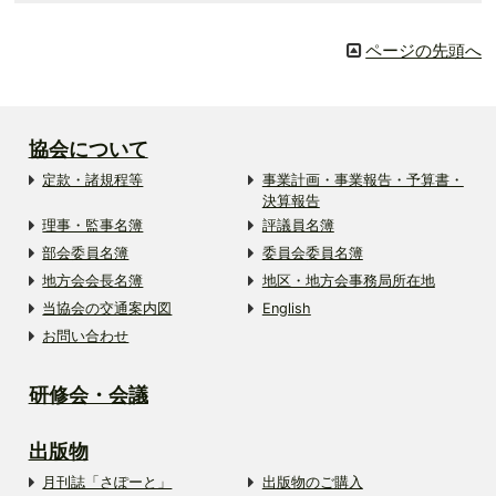
ページの先頭へ
協会について
定款・諸規程等
事業計画・事業報告・予算書・
決算報告
理事・監事名簿
評議員名簿
部会委員名簿
委員会委員名簿
地方会会長名簿
地区・地方会事務局所在地
当協会の交通案内図
English
お問い合わせ
研修会・会議
出版物
月刊誌「さぽーと」
出版物のご購入