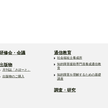
研修会・会議
通信教育
社会福祉士養成所
出版物
知的障害援助専門員養成通信教
育
月刊誌「さぽーと」
知的障害を理解するための基礎
出版物のご購入
講座
調査・研究