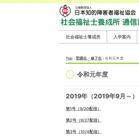
社会福祉士養成所
入学案内
Top
›
受講生・修了生
›
令和元年度
令和元年度
2019年（2019年9月～）
第1号（9/20配信）
第2号（9/27配信）
第3号（10/4配信）