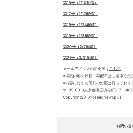
第16号（1/10配信）
第17号（1/17配信）
第18号（1/24配信）
第19号（1/31配信）
第20号（2/7配信）
第21号（3/31配信）
メールアドレスの変更等は
こちら
※掲載内容の転載・再配布はご遠慮くだ
※内容に対する個別の対応は行っており
〒105-0013東京都港区浜松町2-7-19K
Copyright2016YoseijoNewsplus
お問い合