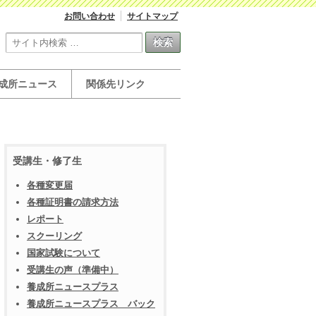
お問い合わせ
サイトマップ
成所ニュース
関係先リンク
受講生・修了生
各種変更届
各種証明書の請求方法
レポート
スクーリング
国家試験について
受講生の声（準備中）
養成所ニュースプラス
養成所ニュースプラス バック