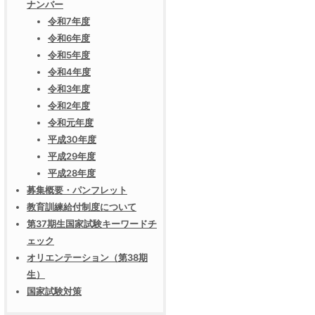
ナンバー
令和7年度
令和6年度
令和5年度
令和4年度
令和3年度
令和2年度
令和元年度
平成30年度
平成29年度
平成28年度
募集概要・パンフレット
教育訓練給付制度について
第37期生国家試験キーワードチ
ェック
オリエンテーション（第38期
生）
国家試験対策