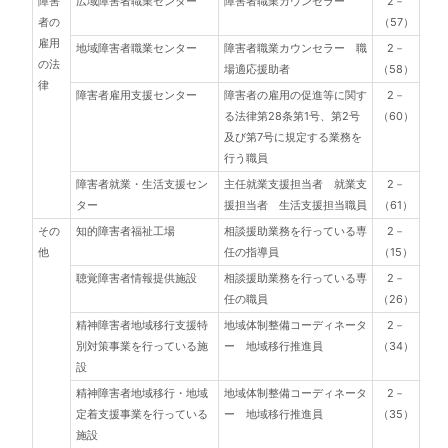
障害
広域障害者職業センター
障害者職業カウンセラー
2－
者の
（57）
雇用
地域障害者職業センター
障害者職業カウンセラー 職
2－
の法
場適応援助者
（58）
律
障害者雇用支援センター
障害者の雇用の促進等に関す
2－
る法律第28条第1号、第2号
（60）
及び第7号に規定する業務を
行う職員
障害者就業・生活支援セン
主任就業支援担当者 就業支
2－
ター
援担当者 生活支援担当職員
（61）
その
知的障害者福祉工場
相談援助業務を行っている専
2－
他
任の指導員
（15）
聴覚障害者情報提供施設
相談援助業務を行っている専
2－
任の職員
（26）
精神障害者地域移行支援特
地域体制整備コーディネータ
2－
別対策事業を行っている施
ー 地域移行推進員
（34）
設
精神障害者地域移行・地域
地域体制整備コーディネータ
2－
定着支援事業を行っている
ー 地域移行推進員
（35）
施設