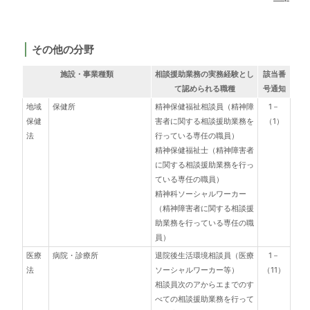
その他の分野
施設・事業種類
相談援助業務の実務経験とし
該当番
て認められる職種
号通知
地域
保健所
精神保健福祉相談員（精神障
1－
保健
害者に関する相談援助業務を
（1）
法
行っている専任の職員）
精神保健福祉士（精神障害者
に関する相談援助業務を行っ
ている専任の職員）
精神科ソーシャルワーカー
（精神障害者に関する相談援
助業務を行っている専任の職
員）
医療
病院・診療所
退院後生活環境相談員（医療
1－
法
ソーシャルワーカー等）
（11）
相談員次のアからエまでのす
べての相談援助業務を行って