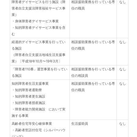
障害者デイサービスを行う施設（障
相談援助業務を行っている専
なし
害者自立支援法障害福祉サービス事
任の職員
業）
・身体障害者デイサービス事業
・知的障害者デイサービス事業を含
む
経過的デイサービス事業を行ってい
相談援助業務を行っている専
なし
る施設
任の職員
（障害者自立支援法地域生活支援事
業）〔平成18年10月〜19年3月〕
「障害者110番」運営事業を行ってい
相談援助業務を行っている専
なし
る施設
任の相談員
知的障害者生活支援事業
相談援助業務を行っている専
なし
・知的障害者通勤寮
任の職員
・知的障害者更生施設
・知的障害者授産施設
・障害者能力開発施設 において実
施する事業
高齢者住宅等安心確保事業
生活援助員
なし
・高齢者世話付住宅（シルバーハウ
ジング）