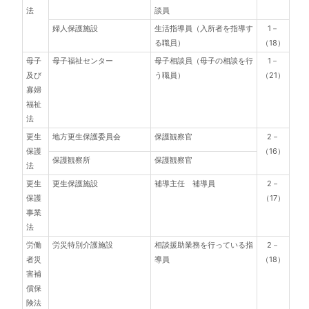
法
談員
婦人保護施設
生活指導員（入所者を指導す
1－
る職員）
（18）
母子
母子福祉センター
母子相談員（母子の相談を行
1－
及び
う職員）
（21）
寡婦
福祉
法
更生
地方更生保護委員会
保護観察官
2－
保護
（16）
保護観察所
保護観察官
法
更生
更生保護施設
補導主任 補導員
2－
保護
（17）
事業
法
労働
労災特別介護施設
相談援助業務を行っている指
2－
者災
導員
（18）
害補
償保
険法