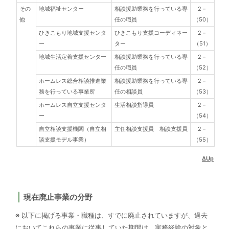
その
地域福祉センター
相談援助業務を行っている専
2－
他
任の職員
（50）
ひきこもり地域支援センタ
ひきこもり支援コーディネー
2－
ー
ター
（51）
地域生活定着支援センター
相談援助業務を行っている専
2－
任の職員
（52）
ホームレス総合相談推進業
相談援助業務を行っている専
2－
務を行っている事業所
任の相談員
（53）
ホームレス自立支援センタ
生活相談指導員
2－
ー
（54）
自立相談支援機関（自立相
主任相談支援員 相談支援員
2－
談支援モデル事業）
（55）
ΔUp
現在廃止事業の分野
※ 以下に掲げる事業・職種は、すでに廃止されていますが、過去
においてこれらの事業に従事していた期間は、実務経験の対象と