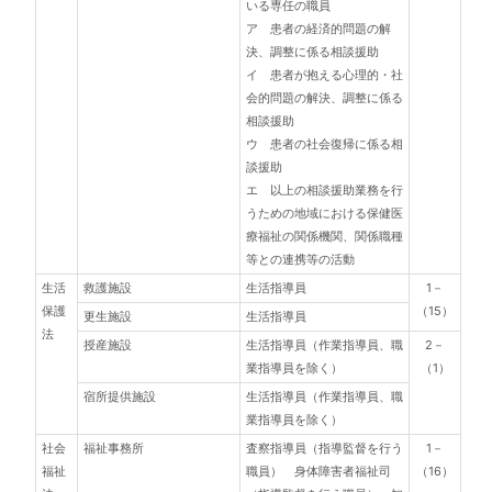
いる専任の職員
ア 患者の経済的問題の解
決、調整に係る相談援助
イ 患者が抱える心理的・社
会的問題の解決、調整に係る
相談援助
ウ 患者の社会復帰に係る相
談援助
エ 以上の相談援助業務を行
うための地域における保健医
療福祉の関係機関、関係職種
等との連携等の活動
生活
救護施設
生活指導員
1－
保護
（15）
更生施設
生活指導員
法
授産施設
生活指導員（作業指導員、職
2－
業指導員を除く）
（1）
宿所提供施設
生活指導員（作業指導員、職
業指導員を除く）
社会
福祉事務所
査察指導員（指導監督を行う
1－
福祉
職員） 身体障害者福祉司
（16）