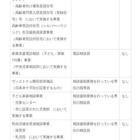
・高齢者向け優良賃貸住宅
・高齢者円滑入居賃貸住宅（登録住
宅）等 において実施する事業
高齢者世話付住宅（シルバーハウジ
ング）生活援助員派遣事業
（高齢者世話付住宅において実施す
る事業）
家庭支援電話相談 （子ども・家庭
電話相談員
なし
110番）事業
（中央児童相談所において実施する
事業）
ヴィエトナム難民収容施設
相談援助業務を行っている専
なし
（日本赤十字社が設置するもの）
任の指導員
子ども家庭相談事業
相談援助業務を行っている専
なし
・児童センター
任の相談員
・市に設置された児童館 において
実施する事業
乳幼児健全育成相談事業
相談援助業務を行っている専
なし
・保育所
任の相談員
・乳児院 において実施する事業