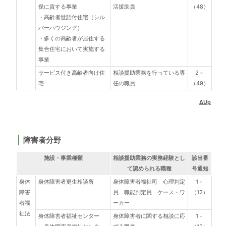
保に資する事業
活援助員
（48）
・高齢者世話付住宅（シル
バーハウジング）
・多くの高齢者が居住する
集合住宅において実施する
事業
サービス付き高齢者向け住
相談援助業務を行っている専
2－
宅
任の職員
（49）
ΔUp
障害者分野
施設・事業種類
相談援助業務の実務経験とし
該当番
て認められる職種
号通知
身体
身体障害者更生相談所
身体障害者福祉司 心理判定
1－
障害
員 職能判定員 ケース・ワ
（12）
者福
ーカー
祉法
身体障害者福祉センター
身体障害者に関する相談に応
1－