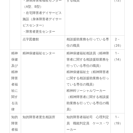
・身体障害者福祉センター
ずる職員
（13）
（A型、B型）
・在宅障害者デイサービス
施設（身体障害者デイサー
ビスセンター）
・障害者更生センター
点字図書館
相談援助業務を行っている専
2－
任の職員
（26）
精神
精神保健福祉センター
精神保健福祉相談員（精神障
1－
保健
害者に関する相談援助業務を
（14）
及び
行っている専任の職員）
精神
精神保健福祉士（精神障害者
障害
に関する相談援助業務を行っ
者福
ている専任の職員）
祉に
精神科ソーシャルワーカー
関す
（精神障害者に関する相談援
る法
助業務を行っている専任の職
律
員）
知的
知的障害者更生相談所
知的障害者福祉司 心理判定
1－
障害
員 職能判定員 ケース・ワ
（19）
者福
ーカー