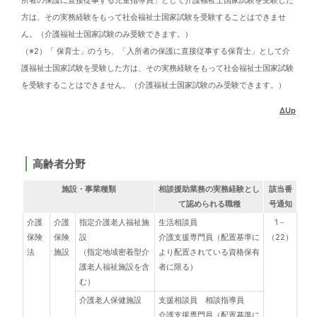
所者の保護に直接従事する児童指導員」として介護福祉士国家試験を受験した
方は、その実務経験をもって社会福祉士国家試験を受験することはできませ
ん。（介護福祉士国家試験のみ受験できます。）
（※2）「 保育士」のうち、「入所者の保護に直接従事する保育士」として介
護福祉士国家試験を受験した方は、その実務経験をもって社会福祉士国家試験
を受験することはできません。（介護福祉士国家試験のみ受験できます。）
ΔUp
高齢者分野
施設・事業種類
相談援助業務の実務経験とし
該当番
て認められる職種
号通知
介護
介護
指定介護老人福祉施
生活相談員
1－
保険
保険
設
介護支援専門員（配置基準に
（22）
法
施設
（指定地域密着型介
より配置されている資格保有
護老人福祉施設を含
者に限る）
む）
介護老人保健施設
支援相談員 相談指導員
介護支援専門員（配置基準に