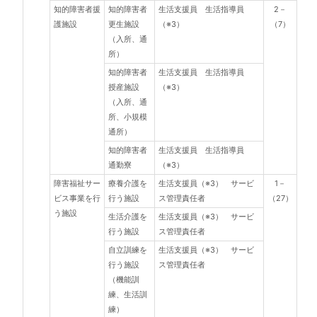
知的障害者援
知的障害者
生活支援員 生活指導員
2－
護施設
更生施設
（※3）
（7）
（入所、通
所）
知的障害者
生活支援員 生活指導員
授産施設
（※3）
（入所、通
所、小規模
通所）
知的障害者
生活支援員 生活指導員
通勤寮
（※3）
障害福祉サー
療養介護を
生活支援員（※3） サービ
1－
ビス事業を行
行う施設
ス管理責任者
（27）
う施設
生活介護を
生活支援員（※3） サービ
行う施設
ス管理責任者
自立訓練を
生活支援員（※3） サービ
行う施設
ス管理責任者
（機能訓
練、生活訓
練）