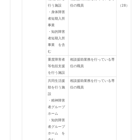
行う施設
任の職員
（28）
・身体障害
者短期入所
事業
・知的障害
者短期入所
事業 を含
む
重度障害者
相談援助業務を行っている専
等包括支援
任の職員
を行う施設
共同生活援
相談援助業務を行っている専
助を行う施
任の職員
設
・精神障害
者グループ
ホーム
・知的障害
者グループ
ホーム を
含む