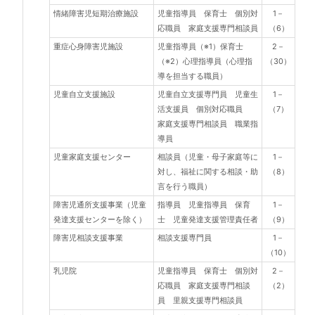
情緒障害児短期治療施設
児童指導員 保育士 個別対
1－
応職員 家庭支援専門相談員
（6）
重症心身障害児施設
児童指導員（※1）保育士
2－
（※2）心理指導員（心理指
（30）
導を担当する職員）
児童自立支援施設
児童自立支援専門員 児童生
1－
活支援員 個別対応職員
（7）
家庭支援専門相談員 職業指
導員
児童家庭支援センター
相談員（児童・母子家庭等に
1－
対し、福祉に関する相談・助
（8）
言を行う職員）
障害児通所支援事業（児童
指導員 児童指導員 保育
1－
発達支援センターを除く）
士 児童発達支援管理責任者
（9）
障害児相談支援事業
相談支援専門員
1－
（10）
乳児院
児童指導員 保育士 個別対
2－
応職員 家庭支援専門相談
（2）
員 里親支援専門相談員