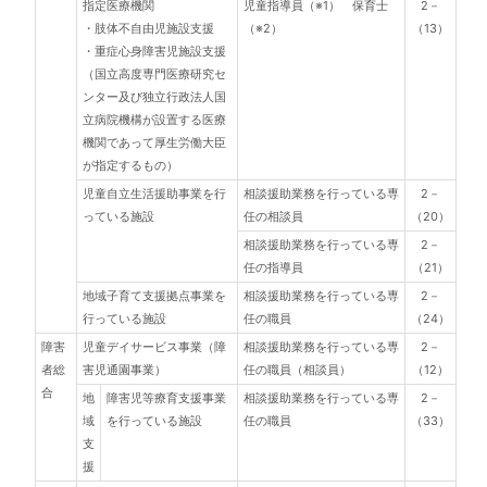
指定医療機関
児童指導員（※1） 保育士
2－
・肢体不自由児施設支援
（※2）
（13）
・重症心身障害児施設支援
（国立高度専門医療研究セ
ンター及び独立行政法人国
立病院機構が設置する医療
機関であって厚生労働大臣
が指定するもの）
児童自立生活援助事業を行
相談援助業務を行っている専
2－
っている施設
任の相談員
（20）
相談援助業務を行っている専
2－
任の指導員
（21）
地域子育て支援拠点事業を
相談援助業務を行っている専
2－
行っている施設
任の職員
（24）
障害
児童デイサービス事業（障
相談援助業務を行っている専
2－
者総
害児通園事業）
任の職員（相談員）
（12）
合
地
障害児等療育支援事業
相談援助業務を行っている専
2－
域
を行っている施設
任の職員
（33）
支
援