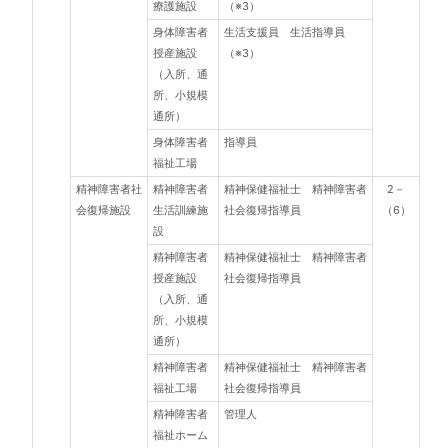
療護施設
（※3）
身体障害者
生活支援員 生活指導員
授産施設
（※3）
（入所、通
所、小規模
通所）
身体障害者
指導員
福祉工場
精神障害者社
精神障害者
精神保健福祉士 精神障害者
2－
会復帰施設
生活訓練施
社会復帰指導員
（6）
設
精神障害者
精神保健福祉士 精神障害者
授産施設
社会復帰指導員
（入所、通
所、小規模
通所）
精神障害者
精神保健福祉士 精神障害者
福祉工場
社会復帰指導員
精神障害者
管理人
福祉ホーム