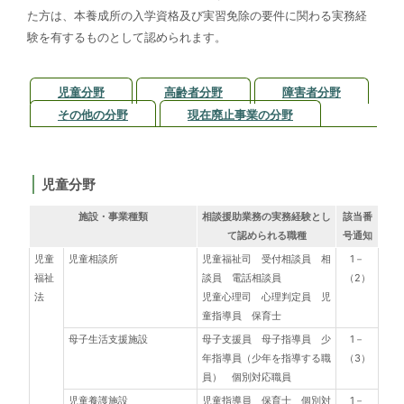
た方は、本養成所の入学資格及び実習免除の要件に関わる実務経
験を有するものとして認められます。
児童分野
高齢者分野
障害者分野
その他の分野
現在廃止事業の分野
児童分野
施設・事業種類
相談援助業務の実務経験とし
該当番
て認められる職種
号通知
児童
児童相談所
児童福祉司 受付相談員 相
1－
福祉
談員 電話相談員
（2）
法
児童心理司 心理判定員 児
童指導員 保育士
母子生活支援施設
母子支援員 母子指導員 少
1－
年指導員
（少年を指導する職
（3）
員）
個別対応職員
児童養護施設
児童指導員 保育士 個別対
1－