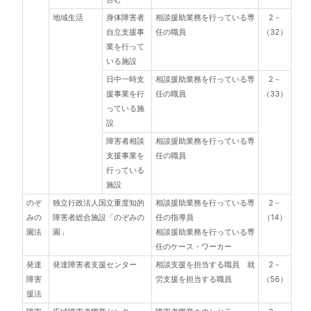
地域生活
身体障害者
相談援助業務を行っている専
2－
自立支援事
任の職員
（32）
業を行って
いる施設
日中一時支
相談援助業務を行っている専
2－
援事業を行
任の職員
（33）
っている施
設
障害者相談
相談援助業務を行っている専
支援事業を
任の職員
行っている
施設
のぞ
独立行政法人国立重度知的
相談援助業務を行っている専
2－
みの
障害者総合施設「のぞみの
任の指導員
（14）
園法
園」
相談援助業務を行っている専
任のケース・ワーカー
発達
発達障害者支援センター
相談支援を担当する職員 就
2－
障害
労支援を担当する職員
（56）
援法