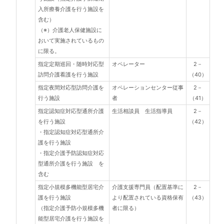
入所療養介護を行う施設を
含む）
（※）介護老人保健施設に
おいて実施されているもの
に限る。
指定定期巡回・随時対応型
オペレーター
2－
訪問介護看護を行う施設
（40）
指定夜間対応型訪問介護を
オペレーションセンター従事
2－
行う施設
者
（41）
指定認知症対応型通所介護
生活相談員 生活指導員
2－
を行う施設
（42）
・指定認知症対応型通所介
護を行う施設
・指定介護予防認知症対応
型通所介護を行う施設 を
含む
指定小規模多機能型居宅介
介護支援専門員（配置基準に
2－
護を行う施設
より配置されている資格保有
（43）
（指定介護予防小規模多機
者に限る）
能型居宅介護を行う施設を