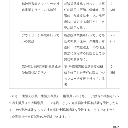
精神障害者アウトリーチ推
相談援助業務を行っている専
2－
進事業を行っている施設
任の職員（医師、保健師、看
（36）
護師、作業療法士、その他医
療法に規定する病院として必
要な職員を除く。）
アウトリーチ事業を行って
相談援助業務を行っている専
2－
いる施設
任の職員（医師、保健師、看
（37）
護師、作業療法士、その他医
療法に規定する病院として必
要な職員を除く。）
第1号職場適応援助者助成金
第1号職場適応援助者養成研
2－
受給資格認定法人
修を修了した専任の職員でジ
（59）
ョブコーチ支援を行っている
者
（※3）「生活支援員（生活指導員）・指導員」のうち、「介護等の業務を行う
生活支援員（生活指導員）・指導員」として介護福祉士国家試験を受験した方
は、その実務経験をもって社会福祉士国家試験を受験することはできません。
（介護福祉士国家試験のみ受験できます。）
ΔUp