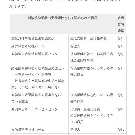
なります。
相談援助業務の実務経験として認められる職種
該当
番号
通知
重度身体障害者更生援護施設
生活支援員 生活指導員
なし
身体障害者福祉ホーム
管理人
なし
精神障害者地域生活支援センター
精神保健福祉士 精神障害者
なし
社会復帰指導員
経過的精神障害者地域生活支援セン
相談援助業務を行っている専
なし
ター事業を行っている施設
任の職員
（障害者自立支援法地域生活支援事
業）〔平成18年10月〜19年3月〕
精神障害者退院促進支援事業を行っ
相談援助業務を行っている専
なし
ている施設
任の職員
知的障害者デイサービスセンター
指導員 生活指導員
なし
相談援助業務を行っている専
任の職員
知的障害者福祉ホーム
管理人
なし