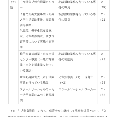
その
心身障害児総合通園センタ
相談援助業務を行っている専
2－
他
ー
任の職員
（19）
子育て短期支援事業（短期
相談援助業務を行っている専
2－
入所生活援助事業、夜間養
任の職員
（22）
護等事業）
乳児院、母子生活支援施
設、児童養護施設、及び保
育所等において実施する事
業
母子家庭等就業・自立支援
相談援助業務を行っている専
2－
センター事業（一般市等就
任の相談員
（23）
業・自立支援事業を行って
いる施設）
重症心身障害児（者）通園
児童指導員（※1） 保育士
2－
事業を行っている施設
（※2）
（25）
スクールソーシャルワーカ
スクールソーシャルワーカー
2－
ー活用事業に基づく教育機
（62）
関
（※1）「 児童指導員」のうち、保育士から継続して児童指導員となり、「入