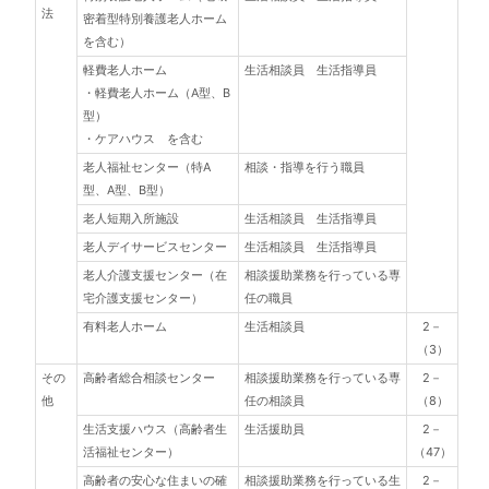
法
密着型特別養護老人ホーム
を含む）
軽費老人ホーム
生活相談員 生活指導員
・軽費老人ホーム（A型、B
型）
・ケアハウス を含む
老人福祉センター（特A
相談・指導を行う職員
型、A型、B型）
老人短期入所施設
生活相談員 生活指導員
老人デイサービスセンター
生活相談員 生活指導員
老人介護支援センター（在
相談援助業務を行っている専
宅介護支援センター）
任の職員
有料老人ホーム
生活相談員
2－
（3）
その
高齢者総合相談センター
相談援助業務を行っている専
2－
他
任の相談員
（8）
生活支援ハウス（高齢者生
生活援助員
2－
活福祉センター）
（47）
高齢者の安心な住まいの確
相談援助業務を行っている生
2－