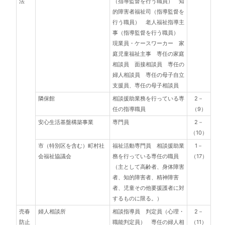
法
（指導監督を行う職員） 知
的障害者福祉司（指導監督を
行う職員） 老人福祉指導主
事（指導監督を行う職員）
現業員・ケースワーカー 家
庭児童福祉主事 専任の家庭
相談員 面接相談員 専任の
婦人相談員 専任の母子自立
支援員、専任の母子相談員
隣保館
相談援助業務を行っている専
2－
任の指導職員
（9）
安心生活基盤構築事業
専門員
2－
（10）
市（特別区を含む）町村社
福祉活動専門員 相談援助業
1－
会福祉協議会
務を行っている専任の職員
（17）
（主として高齢者、身体障害
者、知的障害者、精神障害
者、児童その他要援護者に対
するものに限る。）
売春
婦人相談所
相談指導員 判定員（心理・
2－
防止
職能判定員） 専任の婦人相
（11）