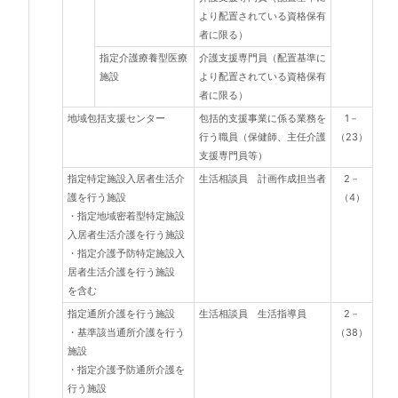
より配置されている資格保有
者に限る）
指定介護療養型医療
介護支援専門員（配置基準に
施設
より配置されている資格保有
者に限る）
地域包括支援センター
包括的支援事業に係る業務を
1－
行う職員（保健師、主任介護
（23）
支援専門員等）
指定特定施設入居者生活介
生活相談員 計画作成担当者
2－
護を行う施設
（4）
・指定地域密着型特定施設
入居者生活介護を行う施設
・指定介護予防特定施設入
居者生活介護を行う施設
を含む
指定通所介護を行う施設
生活相談員 生活指導員
2－
・基準該当通所介護を行う
（38）
施設
・指定介護予防通所介護を
行う施設