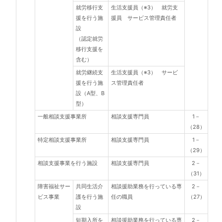
就労移行支
生活支援員（※3） 就労支
援を行う施
援員 サービス管理責任者
設
（認定就労
移行支援を
含む）
就労継続支
生活支援員（※3） サービ
援を行う施
ス管理責任者
設（A型、B
型）
一般相談支援事業所
相談支援専門員
1－
（28）
特定相談支援事業所
相談支援専門員
1－
（29）
相談支援事業を行う施設
相談支援専門員
2－
（31）
障害福祉サー
共同生活介
相談援助業務を行っている専
2－
ビス事業
護を行う施
任の職員
（27）
設
短期入所を
相談援助業務を行っている専
2－