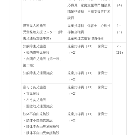
応職員 家庭支援専門相談員
（4）
職業指導員 里親支援専門相
談員
障害児入所施設
児童指導員 保育士 心理指
1－
児童発達支援センター（障
導担当職員
（5）
害児通所支援事業）
児童発達支援管理責任者
知的障害児施設
児童指導員（※1） 保育士
2－
・知的障害児施設
（※2）
（29）
・自閉症児施設（第一種、
第二種）
知的障害児通園施設
児童指導員（※1） 保育士
（※2）
盲ろうあ児施設
児童指導員（※1） 保育士
・盲児施設
（※2）
・ろうあ児施設
・難聴幼児通園施設
肢体不自由児施設
児童指導員（※1） 保育士
・肢体不自由児施設
（※2）
・肢体不自由児通園施設
・肢体不自由児療護施設